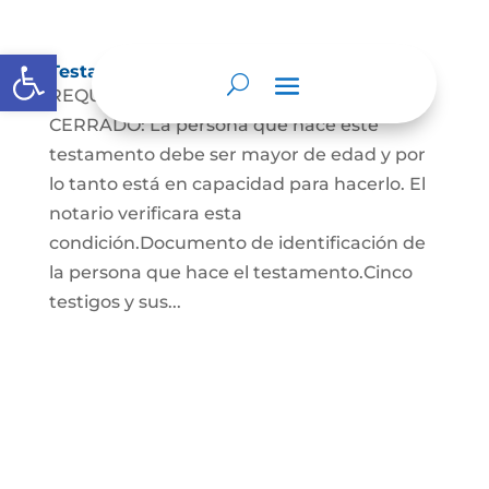
Abrir barra de herramientas
Testamento Cerrado
REQUISITOS PARA EL TESTAMENTO
CERRADO: La persona que hace este
testamento debe ser mayor de edad y por
lo tanto está en capacidad para hacerlo. El
notario verificara esta
condición.Documento de identificación de
la persona que hace el testamento.Cinco
testigos y sus...