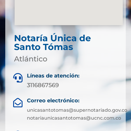
Notaría Única de
Santo Tómas
Atlántico
Líneas de atención:

3116867569
Correo electrónico:

unicasantotomas@supernotariado.gov.co
notariaunicasantotomas@ucnc.com.co