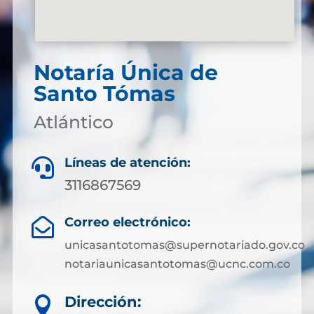
Notaría Única de
Santo Tómas
Atlántico
Líneas de atención:

3116867569
Correo electrónico:

unicasantotomas@supernotariado.gov.co
notariaunicasantotomas@ucnc.com.co
Dirección:
