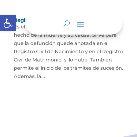
Abrir barra de herramientas
Registro Civil de Defunción
Es el documento público que prueba el
hecho de la muerte y su causa. Sirve para
que la defunción quede anotada en el
Registro Civil de Nacimiento y en el Registro
Civil de Matrimonio, si lo hubo. También
permite el inicio de los trámites de sucesión.
Además, la...