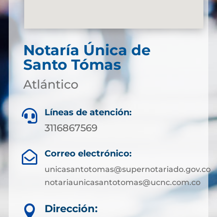
Notaría Única de
Santo Tómas
Atlántico
Líneas de atención:

3116867569
Correo electrónico:

unicasantotomas@supernotariado.gov.co
notariaunicasantotomas@ucnc.com.co
Dirección:
