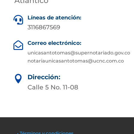
Atlántico
Líneas de atención:

3116867569
Correo electrónico:

unicasantotomas@supernotariado.gov.co
notariaunicasantotomas@ucnc.com.co
Dirección:

Calle 5 No. 11-08
• Términos y condiciones