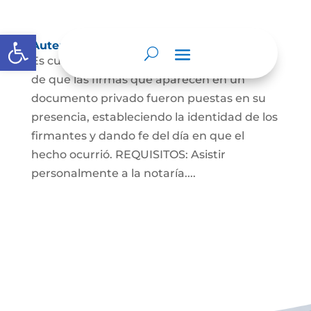
Abrir barra de herramientas
Autenticaciones
Es cuando el notario da testimonio escrito
de que las firmas que aparecen en un
documento privado fueron puestas en su
presencia, estableciendo la identidad de los
firmantes y dando fe del día en que el
hecho ocurrió. REQUISITOS: Asistir
personalmente a la notaría....