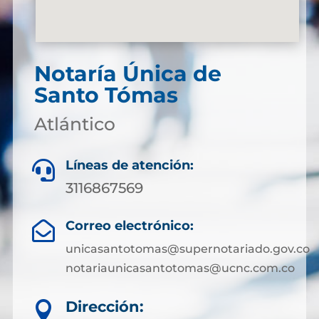
Notaría Única de
Santo Tómas
Atlántico
Líneas de atención:

3116867569
Correo electrónico:

unicasantotomas@supernotariado.gov.co
notariaunicasantotomas@ucnc.com.co
Dirección:
