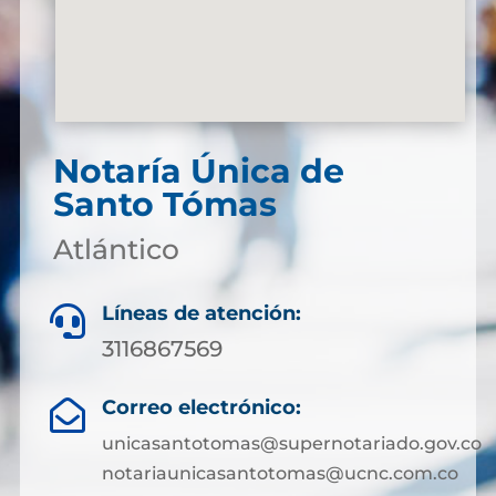
Notaría Única de
Santo Tómas
Atlántico
Líneas de atención:

3116867569
Correo electrónico:

unicasantotomas@supernotariado.gov.co
notariaunicasantotomas@ucnc.com.co