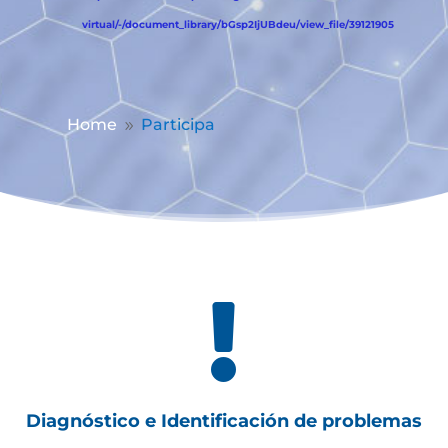
virtual/-/document_library/bGsp2IjUBdeu/view_file/39121905
Home
Participa
9

Diagnóstico e Identificación de problemas