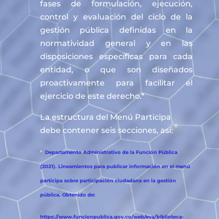
fases de formulación, ejecución,
control y evaluación del ciclo de la
gestión pública definidas en la
normatividad general y en las
disposiciones específicas para cada
entidad, o que son diseñados
proactivamente para facilitar el
ejercicio de este derecho.*
La estructura del Menú Participa
debe contener seis secciones, así:
*
Departamento Administrativo de la Función Pública
(2021). Lineamientos para publicar información en el menú
participa sobre participación ciudadana en la gestión
pública. Obtenido de:
https://www.funcionpublica.gov.co/web/eva/biblioteca-