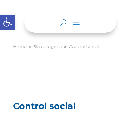
Abrir barra de herramientas
Home
Sin categoría
Control social
9
9
Control social