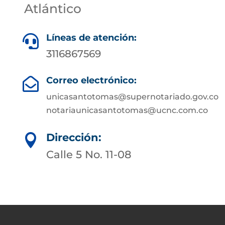
Atlántico
Líneas de atención:

3116867569
Correo electrónico:

unicasantotomas@supernotariado.gov.co
notariaunicasantotomas@ucnc.com.co
Dirección:

Calle 5 No. 11-08