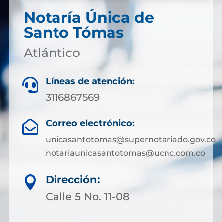
Notaría Única de
Santo Tómas
Atlántico
Líneas de atención:

3116867569
Correo electrónico:

unicasantotomas@supernotariado.gov.co
notariaunicasantotomas@ucnc.com.co
Dirección:

Calle 5 No. 11-08