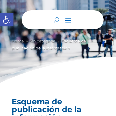
Abrir barra de herramientas
Home
Sin categoría
Esquema de
9
9
publicación de la información
Esquema de
publicación de la