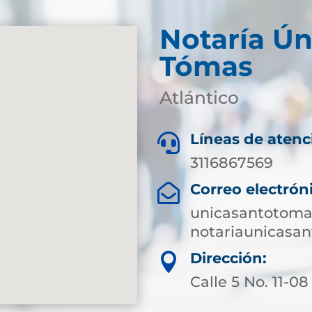
Notaría Ún
Tómas
Atlántico
Líneas de atenc

3116867569
Correo electrón

unicasantotoma
notariaunicasa
Dirección:

Calle 5 No. 11-08