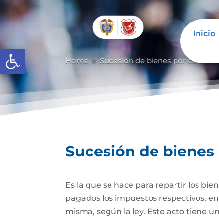
Inicio
Abrir barra de herramientas
Home
Sucesión de bienes por causa d
9
Sucesión de bienes
Es la que se hace para repartir los bie
pagados los impuestos respectivos, ent
misma, según la ley. Este acto tiene un 