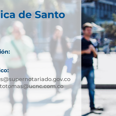
ica de Santo
ión:
ico:
s@supernotariado.gov.co
ntotomas@ucnc.com.co