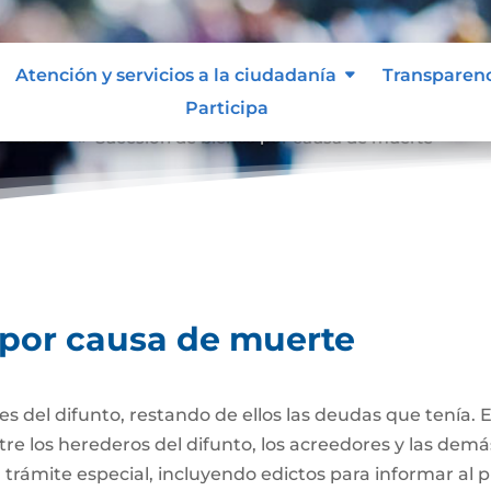
Atención y servicios a la ciudadanía
Transparen
Participa
e muerte
Sucesión de bienes por causa de muerte
9
 por causa de muerte
nes del difunto, restando de ellos las deudas que tenía. 
re los herederos del difunto, los acreedores y las dem
trámite especial, incluyendo edictos para informar al púb