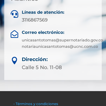
Líneas de atención:

3116867569
Correo electrónico:

unicasantotomas@supernotariado.gov.co
notariaunicasantotomas@ucnc.com.co
Dirección:

Calle 5 No. 11-08
• Términos y condiciones