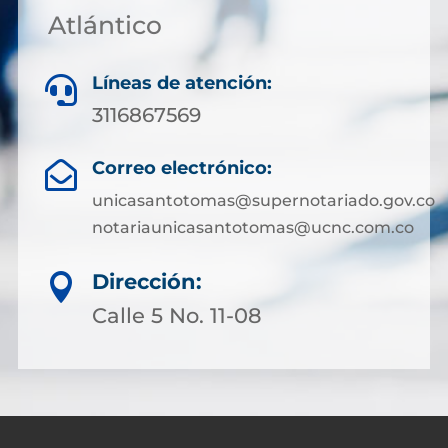
Atlántico
Líneas de atención:

3116867569
Correo electrónico:

unicasantotomas@supernotariado.gov.co
notariaunicasantotomas@ucnc.com.co
Dirección:

Calle 5 No. 11-08