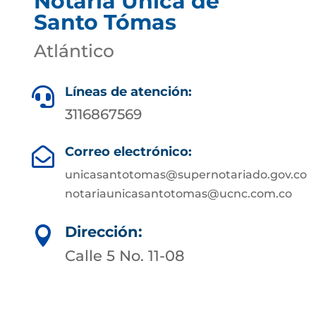
Notaría Única de
Santo Tómas
Atlántico
Líneas de atención:

3116867569
Correo electrónico:

unicasantotomas@supernotariado.gov.co
notariaunicasantotomas@ucnc.com.co
Dirección:

Calle 5 No. 11-08