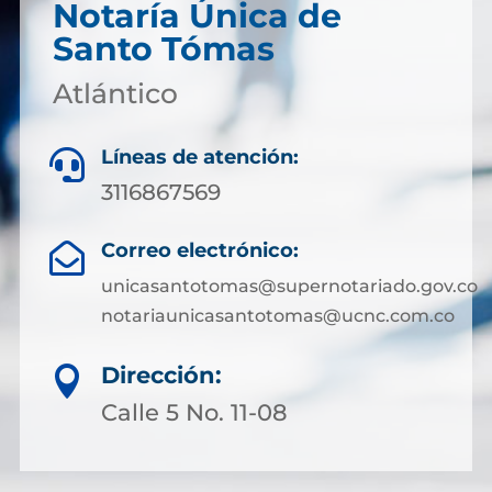
Notaría Única de
Santo Tómas
Atlántico
Líneas de atención:

3116867569
Correo electrónico:

unicasantotomas@supernotariado.gov.co
notariaunicasantotomas@ucnc.com.co
Dirección:

Calle 5 No. 11-08