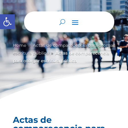
Abrir barra de herramientas
Home
Actas de comparecencia para otorgar
9
escritura pública
Actas de comparecencia
9
para otorgar escritura pública
Actas de